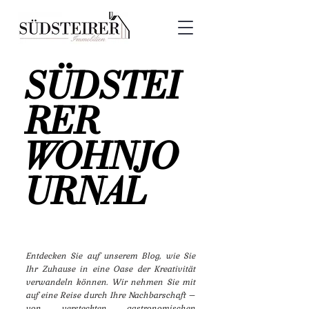
SÜDSTEI
RER
WOHNJO
URNAL
Entdecken Sie auf unserem Blog, wie Sie
Ihr Zuhause in eine Oase der Kreativität
verwandeln können. Wir nehmen Sie mit
auf eine Reise durch Ihre Nachbarschaft –
von versteckten gastronomischen